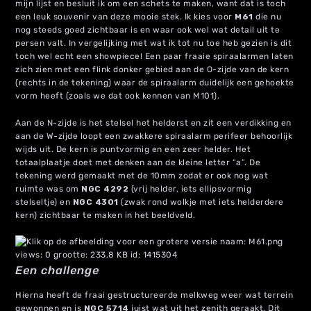
mijn lijst en besluit ik om een schets te maken, want dat is toch
een leuk souvenir van deze mooie stek. Ik kies voor
M61
die nu
nog steeds goed zichtbaar is en waar ook wel wat detail uit te
persen valt. In vergelijking met wat ik tot nu toe heb gezien is dit
toch wel echt een showpiece! Een paar fraaie spiraalarmen laten
zich zien met een flink donker gebied aan de O-zijde van de kern
(rechts in de tekening) waar de spiraalarm duidelijk een gehoekte
vorm heeft (zoals we dat ook kennen van M101).
Aan de N-zijde is het stelsel het helderst en zit een verdikking en
aan de W-zijde loopt een zwakkere spiraalarm perifeer behoorlijk
wijds uit. De kern is puntvormig en een zeer helder. Het
totaalplaatje doet met denken aan de kleine letter “a”. De
tekening werd gemaakt met de 10mm zodat er ook nog wat
ruimte was om
NGC 4292
(vrij helder, iets ellipsvormig
stelseltje) en
NGC 4301
(zwak rond wolkje met iets helderdere
kern) zichtbaar te maken in het beeldveld.
Een challenge
Hierna heeft de fraai gestructureerde melkweg weer wat terrein
gewonnen en is
NGC 5714
juist wat uit het zenith geraakt. Dit