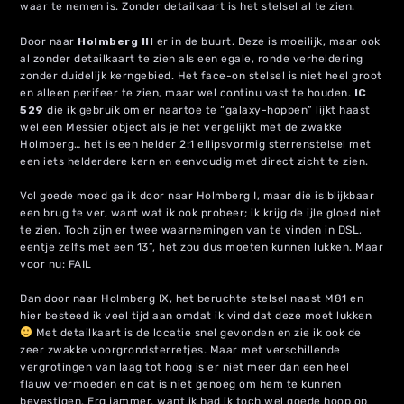
waar te nemen is. Zonder detailkaart is het stelsel al te zien.
Door naar
Holmberg III
er in de buurt. Deze is moeilijk, maar ook
al zonder detailkaart te zien als een egale, ronde verheldering
zonder duidelijk kerngebied. Het face-on stelsel is niet heel groot
en alleen perifeer te zien, maar wel continu vast te houden.
IC
529
die ik gebruik om er naartoe te “galaxy-hoppen” lijkt haast
wel een Messier object als je het vergelijkt met de zwakke
Holmberg… het is een helder 2:1 ellipsvormig sterrenstelsel met
een iets helderdere kern en eenvoudig met direct zicht te zien.
Vol goede moed ga ik door naar Holmberg I, maar die is blijkbaar
een brug te ver, want wat ik ook probeer; ik krijg de ijle gloed niet
te zien. Toch zijn er twee waarnemingen van te vinden in DSL,
eentje zelfs met een 13”, het zou dus moeten kunnen lukken. Maar
voor nu: FAIL
Dan door naar Holmberg IX, het beruchte stelsel naast M81 en
hier besteed ik veel tijd aan omdat ik vind dat deze moet lukken
Met detailkaart is de locatie snel gevonden en zie ik ook de
zeer zwakke voorgrondsterretjes. Maar met verschillende
vergrotingen van laag tot hoog is er niet meer dan een heel
flauw vermoeden en dat is niet genoeg om hem te kunnen
bevestigen. Erg jammer, want ik had ik toch wel goede hoop op