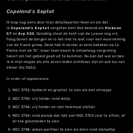
Copeland’s Septet
Ik loop nog eens door mijn detailkaarten heen en zie dat
ik
Copeland’s Septet
vergeten ben! Ook bekend als
Hickson
57
en
Arp 320
. Gelukkig staat de kont van de Leeuw nog vrij
hoog boven de bergen en is het niet te laat voor een waarneming
van de fraaie groep. Deze heb ik eerder al eens bekeken op La
Palma met de 10”, maar toen kwam ik simpelweg vergroting
tekort om het gebied goed uit te kammen. Nu kan dat wel en ben
ik in mijn nopjes als alle zeven leden zichtbaar zijn en ook los van
elkaar (bij 362x).
In order of appearance:
NGC 3753; helderst en grootst, te zien als een streepje
NGC 3750; vrij helder rond dotje
NGC 3746; vrij helder en niet helemaal stellair
NGC 3754; rond pluisje dat lijkt aan NGC 3753 vast te zitten, af
en toe gescheiden te zien
NGC 3748; alleen perifeer te zien als klein rond stelseltje