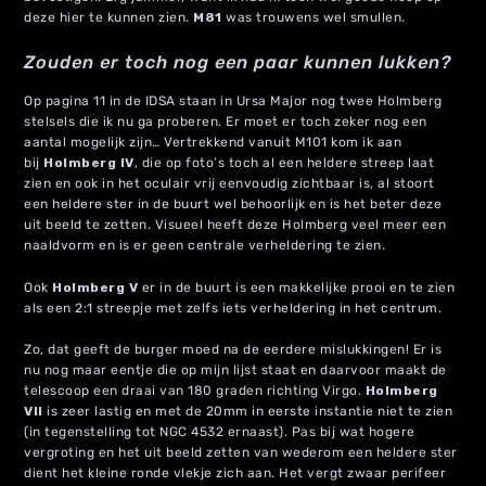
deze hier te kunnen zien.
M81
was trouwens wel smullen.
Zouden er toch nog een paar kunnen lukken?
Op pagina 11 in de IDSA staan in Ursa Major nog twee Holmberg
stelsels die ik nu ga proberen. Er moet er toch zeker nog een
aantal mogelijk zijn… Vertrekkend vanuit M101 kom ik aan
bij
Holmberg IV
, die op foto’s toch al een heldere streep laat
zien en ook in het oculair vrij eenvoudig zichtbaar is, al stoort
een heldere ster in de buurt wel behoorlijk en is het beter deze
uit beeld te zetten. Visueel heeft deze Holmberg veel meer een
naaldvorm en is er geen centrale verheldering te zien.
Ook
Holmberg V
er in de buurt is een makkelijke prooi en te zien
als een 2:1 streepje met zelfs iets verheldering in het centrum.
Zo, dat geeft de burger moed na de eerdere mislukkingen! Er is
nu nog maar eentje die op mijn lijst staat en daarvoor maakt de
telescoop een draai van 180 graden richting Virgo.
Holmberg
VII
is zeer lastig en met de 20mm in eerste instantie niet te zien
(in tegenstelling tot NGC 4532 ernaast). Pas bij wat hogere
vergroting en het uit beeld zetten van wederom een heldere ster
dient het kleine ronde vlekje zich aan. Het vergt zwaar perifeer