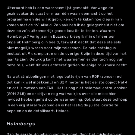
Uiteraard heb ik een waarneemlijst gemaakt. Vanwege de
gezinsvakantie staat er maar één waarneemnacht op het
programma en die wil ik gebruiken om te kijken hoe diep ik kan
komen met de 16” Alkaid. Zo vaak heb ik de gelegenheid niet om
deze op zo’n uitzonderlijk goede locatie te testen. Waarom
Holmbergs? Vorig jaar in Buzancy kreeg ik min of meer per
ongeluk Holmberg 6 in beeld, terwijl ik dacht dat deze stelsels
niet mogelijk waren voor mijn telescoop. De hele catalogus
bestaat uit 9 exemplaren en de overige 8 zijn in deze tijd van het
jaar te zien. Gelukkig komt het waarnemen er dan toch nog van
deze reis, want dit was achteraf gezien de enige bruikbare nacht.
Na wat strubbelingen met lege batterijen van RDF (zonder red
dot kan ik wel inpakken…) en SQM meter is het eerste object Pal 4
en dat is meteen een FAIL. Het is nog niet helemaal astro-donker
(SQM 21.5) en er drijven nog wat wolkjes over die misschien
invloed hebben gehad op de waarneming. Ook staat deze bolhoop
in een erg sterarm gebied en is het lastig de juiste locatie te
bepalen op de detailkaart. Helaas.
Holmbergs
Dan de eerste Holmberg van de avond. Door het mislukken van