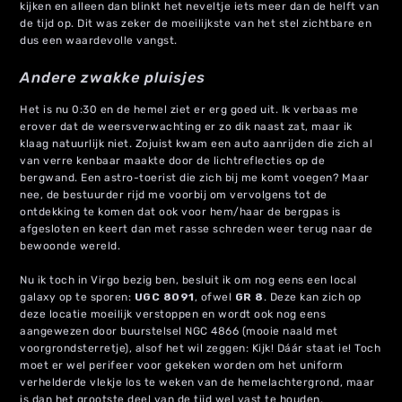
kijken en alleen dan blinkt het neveltje iets meer dan de helft van
de tijd op. Dit was zeker de moeilijkste van het stel zichtbare en
dus een waardevolle vangst.
Andere zwakke pluisjes
Het is nu 0:30 en de hemel ziet er erg goed uit. Ik verbaas me
erover dat de weersverwachting er zo dik naast zat, maar ik
klaag natuurlijk niet. Zojuist kwam een auto aanrijden die zich al
van verre kenbaar maakte door de lichtreflecties op de
bergwand. Een astro-toerist die zich bij me komt voegen? Maar
nee, de bestuurder rijd me voorbij om vervolgens tot de
ontdekking te komen dat ook voor hem/haar de bergpas is
afgesloten en keert dan met rasse schreden weer terug naar de
bewoonde wereld.
Nu ik toch in Virgo bezig ben, besluit ik om nog eens een local
galaxy op te sporen:
UGC 8091
, ofwel
GR 8
. Deze kan zich op
deze locatie moeilijk verstoppen en wordt ook nog eens
aangewezen door buurstelsel NGC 4866 (mooie naald met
voorgrondsterretje), alsof het wil zeggen: Kijk! Dáár staat ie! Toch
moet er wel perifeer voor gekeken worden om het uniform
verhelderde vlekje los te weken van de hemelachtergrond, maar
is dan het grootste deel van de tijd wel vast te houden.