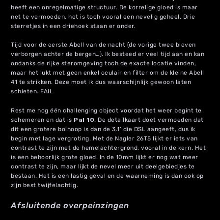
heeft een onregelmatige structuur. De korrelige gloed is maar
net te vermoeden, het is toch vooral een nevelig geheel. Drie
sterretjes in een driehoek staan er onder.
Tijd voor de eerste Abell van de nacht (de vorige twee bleven
verborgen achter de bergen…). Ik besteed er veel tijd aan en kan
ondanks de rijke steromgeving toch de exacte locatie vinden,
maar het lukt met geen enkel oculair en filter om de kleine Abell
41 te strikken. Deze moet ik dus waarschijnlijk gewoon laten
schieten. FAIL
Rest me nog één challenging object voordat het weer begint te
schemeren en dat is
Pal 10
. De detailkaart doet vermoeden dat
dit een grotere bolhoop is dan de 3.1’ die DSL aangeeft, dus ik
begin met lage vergroting. Met de Nagler 26T5 lijkt er iets van
contrast te zijn met de hemelachtergrond, vooral in de kern. Het
is een behoorlijk grote gloed. In de 10mm lijkt er nog wat meer
contrast te zijn, maar lijkt de nevel meer uit deelgebiedjes te
bestaan. Het is een lastig geval en de waarneming is dan ook op
zijn best twijfelachtig.
Afsluitende overpeinzingen