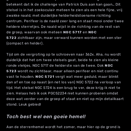
betekent dat ik de challenge van Patrick Duis aan kan gaan… Dit
stelsel is in het zoekoculair meteen te zien als een hele fijne, vrij
zwakke naald, met duidelijke helderheidstoename richting
centrum. Perifeer is de naald zeer lang en staat mooi onder twee
heldere sterretjes. De naald wijst in de richting van de rest van
de groep, waarvan ook meteen
NGC 5717
en
NGC
5722
zichtbaar zijn, maar verward kunnen worden met een ster
(compact en helder).
Tijd om de vergroting op te schroeven naar 362x. Aha, nu wordt
duidelijk dat het om twee stelsels gaat, beide te zien als kleine
ronde vlekjes, NGC 5717 de helderste van de twee. Ook
NGC
5723
wordt nu zichtbaar, maar alleen perifeer en niet continu
vast te houden.
NGC 5721
vergt wat meer geduld, maar blinkt
dan af en toe op naast (en net los van) NGC 5722 na verloop van
tijd. Het stelsel NGC 5724 is een brug te ver, deze krijg ik niet te
zien. Helaas heb ik ook PGC52234 niet kunnen proberen omdat
deze wat verder van de groep af staat en niet op mijn detailkaart
stond. Leuk gebied!
Toch best wel een goeie hemel!
Aan de sterrenhemel wordt het zomer, maar hier op de grond is