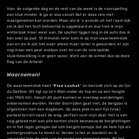
Voor de volgende dag en de rest van de week is de voorspelling
een stuk minder. Ik ga er dus vanuit dat er deze reis niet
waargenomen kan worden. Maar als ik ’s avonds uit het raam kijk
zie ik dat het toch behoorlijk is opgeklaard en dus trek ik mijn
winterpak maar weer aan. De spullen liggen nog in de auto dus ik
ben snel op pad. 10 minuten later kom ik op mijn waarneemstek
aan en zie ik dat het weer alleen maar beter is geworden; er zijn
nog maar een paar wolkjes over en van de voorspelde
sluierbewolking is er geen spoor. Werk aan de winkel dus op deze
Dag van de Arbeid!
Waarnemen!
De waarneemstek heet “
Plan Lachat
” en bevindt zich op de Col
du Galibier. Dit ligt op zo’n 8km onder de top en op een hoogte
van 1960 mtr. Vanuit dit punt kunnen er overdag wandelingen
ondernomen worden. Verder doorrijden gaat niet, de bergpas is
afgesloten met een slagboom. Op deze plek is een fijn (vlak)
parkeerterrein naast de weg, perfect voor mijn doel. Het is een
ruig gebied met aan alle kanten steile besneeuwde berghellingen
en in het lager gelegen dal een bergstroompje dat de hele tijd als
achtergrondruis te horen is. Verder is het er doodstil en ik
verwacht hier de rest van de nacht ook niemand meer. Bij het