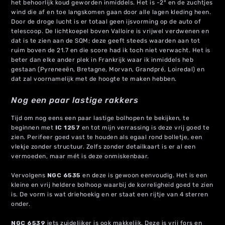
het behoorlijk koud geworden inmiddels. Het is -2° en de zuchtjes
wind die af en toe langskomen gaan door alle lagen kleding heen.
Door de droge lucht is er totaal geen ijsvorming op de auto of
telescoop. De lichtkoepel boven Valloire is vrijwel verdwenen en
dat is te zien aan de SQM; deze geeft steeds waarden aan tot
ruim boven de 21.7 en die score had ik toch niet verwacht. Het is
beter dan elke ander plek in Frankrijk waar ik inmiddels heb
gestaan (Pyreneeën, Bretagne, Morvan, Grandpré, Loiredal) en
dat zal voornamelijk met de hoogte te maken hebben.
Nog een paar lastige rakkers
Tijd om nog eens een paar lastige bolhopen te bekijken, te
beginnen met
IC 1257
en tot mijn verrassing is deze vrij goed te
zien. Perifeer goed vast te houden als egaal rond bolletje, een
vlekje zonder structuur. Zelfs zonder detailkaart is er al een
vermoeden, maar mét is deze onmiskenbaar.
Vervolgens
NGC 6535
en deze is gewoon eenvoudig. Het is een
kleine en vrij heldere bolhoop waarbij de korreligheid goed te zien
is. De vorm is wat driehoekig en er staat een rijtje van 4 sterren
onder.
NGC 6539
iets zuidelijker is ook makkelijk. Deze is vrij fors en