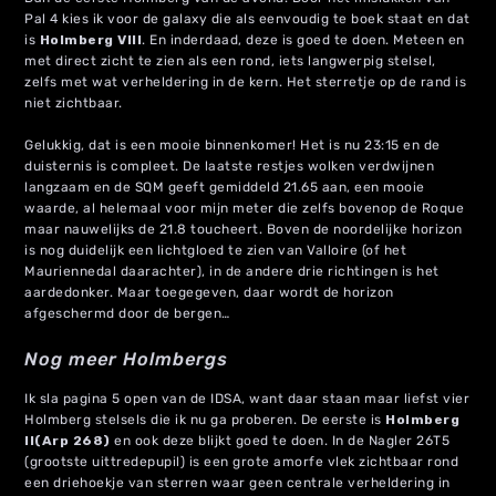
Pal 4 kies ik voor de galaxy die als eenvoudig te boek staat en dat
is
Holmberg VIII
. En inderdaad, deze is goed te doen. Meteen en
met direct zicht te zien als een rond, iets langwerpig stelsel,
zelfs met wat verheldering in de kern. Het sterretje op de rand is
niet zichtbaar.
Gelukkig, dat is een mooie binnenkomer! Het is nu 23:15 en de
duisternis is compleet. De laatste restjes wolken verdwijnen
langzaam en de SQM geeft gemiddeld 21.65 aan, een mooie
waarde, al helemaal voor mijn meter die zelfs bovenop de Roque
maar nauwelijks de 21.8 toucheert. Boven de noordelijke horizon
is nog duidelijk een lichtgloed te zien van Valloire (of het
Mauriennedal daarachter), in de andere drie richtingen is het
aardedonker. Maar toegegeven, daar wordt de horizon
afgeschermd door de bergen…
Nog meer Holmbergs
Ik sla pagina 5 open van de IDSA, want daar staan maar liefst vier
Holmberg stelsels die ik nu ga proberen. De eerste is
Holmberg
II(Arp 268)
en ook deze blijkt goed te doen. In de Nagler 26T5
(grootste uittredepupil) is een grote amorfe vlek zichtbaar rond
een driehoekje van sterren waar geen centrale verheldering in