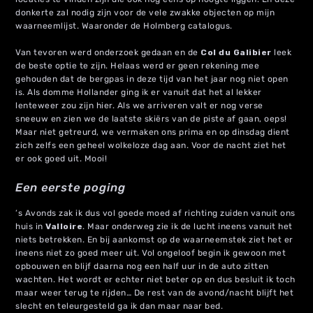
donkerte zal nodig zijn voor de vele zwakke objecten op mijn
waarneemlijst. Waaronder de Holmberg catalogus.
Van tevoren werd onderzoek gedaan en de
Col du Galibier
leek
de beste optie te zijn. Helaas werd er geen rekening mee
gehouden dat de bergpas in deze tijd van het jaar nog niet open
is. Als domme Hollander ging ik er vanuit dat het al lekker
lenteweer zou zijn hier. Als we arriveren valt er nog verse
sneeuw en zien we de laatste skiërs van de piste af gaan, oeps!
Maar niet getreurd, we vermaken ons prima en op dinsdag dient
zich zelfs een geheel wolkeloze dag aan. Voor de nacht ziet het
er ook goed uit. Mooi!
Een eerste poging
’s Avonds zak ik dus vol goede moed af richting zuiden vanuit ons
huis in
Valloire
. Maar onderweg zie ik de lucht ineens vanuit het
niets betrekken. En bij aankomst op de waarneemstek ziet het er
ineens niet zo goed meer uit. Vol ongeloof begin ik gewoon met
opbouwen en blijf daarna nog een half uur in de auto zitten
wachten. Het wordt er echter niet beter op en dus besluit ik toch
maar weer terug te rijden… De rest van de avond/nacht blijft het
slecht en teleurgesteld ga ik dan maar naar bed.