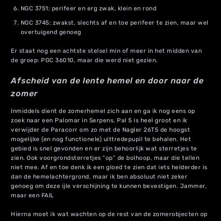
NGC 3751; perifeer en erg zwak, klein en rond
NGC 3745; zwakst, slechts af en toe perifeer te zien, maar wel
overtuigend genoeg
Er staat nog een achtste stelsel min of meer in het midden van
de groep: PGC 36010, maar die werd niet gezien.
Afscheid van de lente hemel en door naar de
zomer
Inmiddels dient de zomerhemel zich aan en ga ik nog eens op
zoek naar een Palomar in Serpens. Pal 5 is heel groot en ik
verwijder de Paracorr om zo met de Nagler 26T5 de hoogst
mogelijke (en nog functionele) uittredepupil te behalen. Het
gebied is snel gevonden en er zijn behoorlijk wat sterretjes te
zien. Ook voorgrondsterretjes “op” de bolhoop, maar die tellen
niet mee. Af en toe denk ik een gloed te zien dat iets helderder is
dan de hemelachtergrond, maar ik ben absoluut niet zeker
genoeg om deze ijle verschijning te kunnen bevestigen. Jammer,
maar een FAIL
Hierna moet ik wat wachten op de rest van de zomerobjecten op