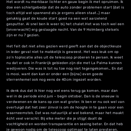
Het wordt nu merkbaar lichter en gauw begin ik met opruimen. Ik
doe een schietgebedje dat de auto zonder problemen start (dat is
toch altijd wel spannend als je ergens alleen staat…) maar
gelukkig gaat de koude start goed na een wat aarzelend
gesputter. Al snel ben ik weer bij het chalet.Het was toch wel een
(onverwacht) erg geslaagde nacht. Van de 9 Holmberg stelsels
zijn er nu 7 gezien.
Het feit dat niet alles gezien werd geeft aan dat de objectkeuze
in ieder geval niet te makkelijk is geweest. Het was leuk om op
zo’n toplocatie alles uit de telescoop proberen te persen. Ik weet
nu dat er ook in Frankrijk gebieden zijn die met La Palma kunnen
wedijveren. Die was ik tot nu toe nog niet tegengekomen… En dat
is mooi, want dan kan er onder een (bijna) even goede
sterrenhemel ook nog eens de 40cm ingezet worden.
Ik denk dus dat ik hier nog wel eens terug ga komen, maar dan
wel in de periode eind juni – begin oktober. Dan is de sneeuw is
verdwenen en de kans op zon wat groter. Ik ben er nu ook wel van
overtuigd dat het zeer zinvol is om de hoogte in te gaan voor een
waarneemstek. Dat was natuurlijk al wel bekend, maar het maakt
écht veel verschil. Bij elke meter die je stijgt daalt de
vochtigheid en worden transparantie en seeing beter. En dat heb
je gewoon nodig om de telescoop optimaal te laten presteren.