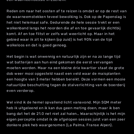
Reden om naar het oosten af te reizen is omdat er op de rest van
de waarneemstekken teveel bewolking is. Ook op de Papenslag is
het niet helemaal safe. Gedurende de hele sessie trekt er een
wolkenband langs het noorden die af en toe gevaarlijk dichtbij
komt. Af en toe flitst er zelfs wat weerlicht op. Maar in het
gebied waar ik zit te kijken (op zuid) is het 90% van de tijd
wolkeloos en dat is goed genoeg.
Het begin is wat onwennig en natuurlijk zijn er na zo lange tijd
wat batterijen aan hun eind gekomen die eerst vervangen
moeten worden. Maar na een kleine drie kwartier staat de grote
dob weer mooi opgesteld naast een veld waar de maisplanten
een hoogte van 3 meter hebben bereikt. Deze vormen een mooie
natuurlijke beschutting tegen de stalverlichting van de boerderij
even verderop.
Wel vind ik de hemel opvallend licht vanavond. Mijn SQM meter
heb ik uitgeleend en ik kan dus geen meting doen, maar ik ben
bang dat het de 21.0 net niet zal halen… Waarschijnlijk is het mijn
eigen perceptie omdat ik de afgelopen sessies juist van een zeer
donkere plek heb waargenomen (La Palma, Franse Alpen).