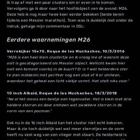
Ik trap af met een paar clusters om er even in te komen.
Vervolgens ga ik door naar het hoofdobject van de avond: M26.
Deze heb ik nog maar twee keer eerder bekeken (beide keren
tijdens een Messier marathon). Toen was ik duidelijk niet onder de
indruk, getuige mijn commentaar in DSL:
Eerdere waarnemingen M26
Verrekijker 15×70, Roque de los Muchachos, 10/3/2016
“M26 is een heel klein clustertje en ik vraag me af waarom deze
ooit is gecategoriseerd als Messier object. Wellicht kwam hier
ooit een komeet voorbij in de buurt? Er is 1 wat helderdere ster
te zien middenin met perifeer nog een stuk of 4 er omheen,
waardoor het geheel een licht vlekje vormt. Het stelt niks voor.”
10 inch Alkaid, Roque de los Muchachos, 18/3/2018
“Na al het moois een beetje een tegenvaller. Het is klein met drie
heldere sterren en daar omheen wat zwakkere sterren in de
vorm van een pacman.”
Ook nu in de 16 inch Alkaid kan het cluster niet echt bekoren.
Maar ik zie toch duidelijk wel wat meer sterretjes en de vorm
heeft nu veel weg van een vlieger met staart. De helderheid is