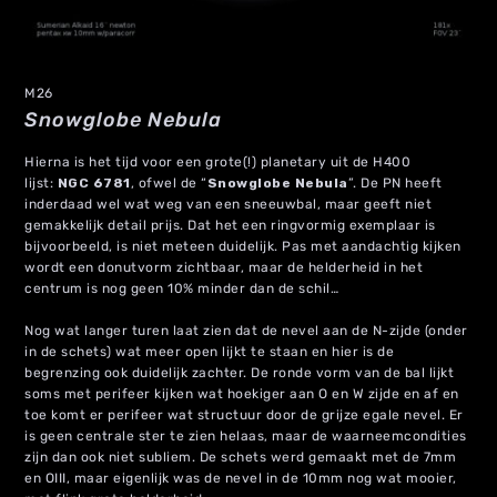
M26
Snowglobe Nebula
Hierna is het tijd voor een grote(!) planetary uit de H400
lijst:
NGC 6781
, ofwel de “
Snowglobe Nebula
”. De PN heeft
inderdaad wel wat weg van een sneeuwbal, maar geeft niet
gemakkelijk detail prijs. Dat het een ringvormig exemplaar is
bijvoorbeeld, is niet meteen duidelijk. Pas met aandachtig kijken
wordt een donutvorm zichtbaar, maar de helderheid in het
centrum is nog geen 10% minder dan de schil…
Nog wat langer turen laat zien dat de nevel aan de N-zijde (onder
in de schets) wat meer open lijkt te staan en hier is de
begrenzing ook duidelijk zachter. De ronde vorm van de bal lijkt
soms met perifeer kijken wat hoekiger aan O en W zijde en af en
toe komt er perifeer wat structuur door de grijze egale nevel. Er
is geen centrale ster te zien helaas, maar de waarneemcondities
zijn dan ook niet subliem. De schets werd gemaakt met de 7mm
en OIII, maar eigenlijk was de nevel in de 10mm nog wat mooier,